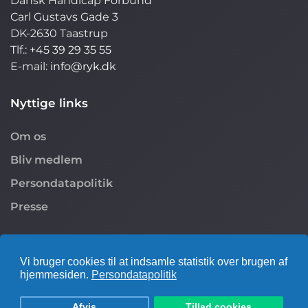
Dansk Handicap Forbund
Carl Gustavs Gade 3
DK-2630 Taastrup
Tlf.:
+45 39 29 35 55
E-mail:
info@ryk.dk
Nyttige links
Om os
Bliv medlem
Persondatapolitik
Presse
Følg os på
Vi bruger cookies til at indsamle statistik over brugen af
hjemmesiden.
Persondatapolitik
Afvis
Tillad cookies