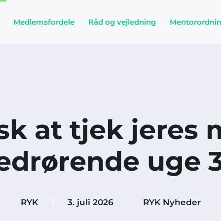
Medlemsfordele
Råd og vejledning
Mentorordni
k at tjek jeres 
edrørende uge 
RYK
3. juli 2026
RYK Nyheder