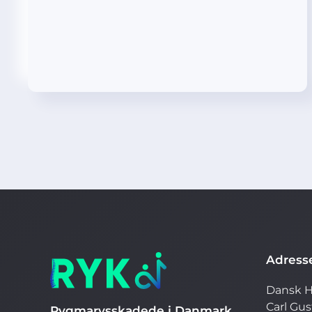
Adress
Dansk H
Carl Gu
Rygmarvsskadede i Danmark