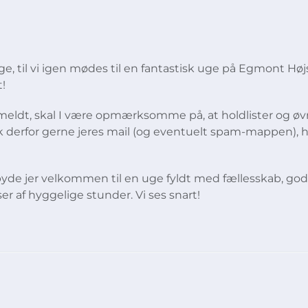
e, til vi igen mødes til en fantastisk uge på Egmont Høj
t!
r tilmeldt, skal I være opmærksomme på, at holdlister og øv
k derfor gerne jeres mail (og eventuelt spam-mappen), hv
 byde jer velkommen til en uge fyldt med fællesskab, god
er af hyggelige stunder. Vi ses snart!