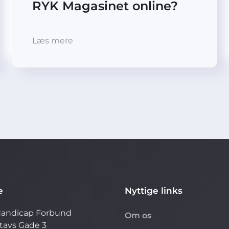
RYK Magasinet online?
Læs mere
e
Nyttige links
andicap Forbund
Om os
stavs Gade 3