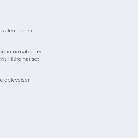
skolen – og vi
rig information er
is I ikke har set
e oplevelser,