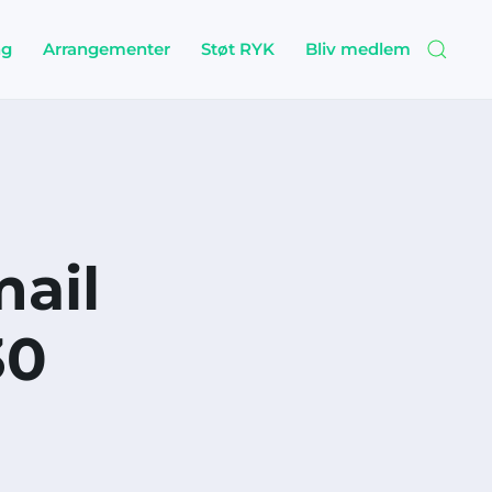
ng
Arrangementer
Støt RYK
Bliv medlem
mail
30